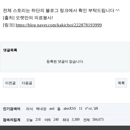
전체 스토리는 하단의 블로그 링크에서 확인 부탁드립니다 ^^
[출처] 오랫만의 의료봉사!
[링크]
https://blog.naver.com/kakichoi/222878193999
댓글목록
등록된 댓글이 없습니다.
이전글
다음글
목록
and
alertXSS
11
ë°±ë‚´ìž¥
인기검색어
라식
백내장
돌
218
240
3,389
584,673
접속자집계
오늘
어제
최대
전체