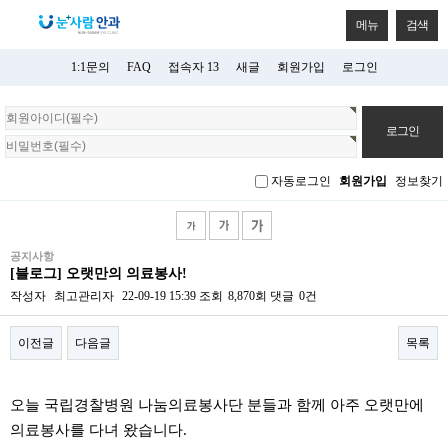
메뉴
검색
1:1문의
FAQ
접속자 13
새글
회원가입
로그인
회
원
로
그
자동로그인
회원가입
정보찾기
인
공지사항
[블로그] 오랫만의 의료봉사!
작성자
최고관리자
22-09-19 15:39
조회
8,870회
댓글
0건
이전글
다음글
목록
본문
오늘 국립경찰병원 나눔의료봉사단 분들과 함께 아주 오랫만에
의료봉사를 다녀 왔습니다.