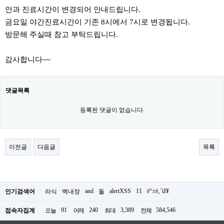
안과 진료시간이 변경되어 안내드립니다.
금요일 야간진료시간이 기존 8시에서 7시로 변경됩니다.
방문해 주실때 참고 부탁드립니다.
감사합니다~~
댓글목록
등록된 댓글이 없습니다.
이전글
다음글
목록
and
alertXSS
11
ë°±ë‚´ìž¥
인기검색어
라식
백내장
돌
91
240
3,389
584,546
접속자집계
오늘
어제
최대
전체