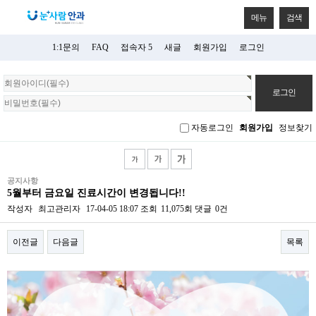
메뉴
검색
1:1문의
FAQ
접속자 5
새글
회원가입
로그인
회
원
로
그
자동로그인
회원가입
정보찾기
인
공지사항
5월부터 금요일 진료시간이 변경됩니다!!
작성자
최고관리자
17-04-05 18:07
조회
11,075회
댓글
0건
이전글
다음글
목록
본문