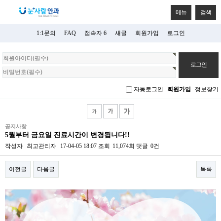
메뉴
검색
1:1문의
FAQ
접속자 6
새글
회원가입
로그인
회
원
로
그
자동로그인
회원가입
정보찾기
인
공지사항
5월부터 금요일 진료시간이 변경됩니다!!
작성자
최고관리자
17-04-05 18:07
조회
11,074회
댓글
0건
이전글
다음글
목록
본문