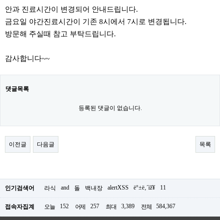
안과 진료시간이 변경되어 안내드립니다.
금요일 야간진료시간이 기존 8시에서 7시로 변경됩니다.
방문해 주실때 참고 부탁드립니다.
감사합니다~~
댓글목록
등록된 댓글이 없습니다.
이전글
다음글
목록
and
alertXSS
ë°±ë‚´ìž¥
11
인기검색어
라식
돌
백내장
152
257
3,389
584,367
접속자집계
오늘
어제
최대
전체