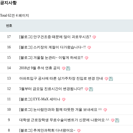
공지사항
Total 62건
4 페이지
번호
17
[블로그] 안구건조증 때문에 많이 괴로우시죠?
16
[블로그] 스키장의 계절이 다가왔습니다~!!
15
[블로그] 겨울철 눈관리~ 이렇게 하세요!!
14
2018년 9월 추석 연휴 공지
13
아파트입구 공사에 따른 상가주차장 진입로 변경 안내
12
5월부터 금요일 진료시간이 변경됩니다!!
11
[블로그] EYE-MaX 세미나
10
[블로그] 눈사람안과와 함께 따뜻한 겨울 보내세요 ^^
9
대학생 근로장학생 무료수술이벤트가 신문에 나왔어요 ^^
8
[블로그] 추계안과학회 다녀왔어요~