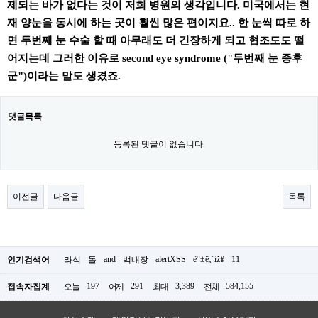
제되는 바가 없다는 것이 저희 병원의 생각입니다. 미국에서는 현
재 양눈을 동시에 하는 곳이 훨씬 많은 편이지요.. 한 눈씩 따로 하
면 두번째 눈 수술 할 때 아무래도 더 긴장하게 되고 협조도도 떨
어지는데 그러한 이유로 second eye syndrome ("두번째 눈 증후
군")이라는 말도 생겼죠.
댓글목록
등록된 댓글이 없습니다.
이전글
다음글
목록
and
alertXSS
ë°±ë‚´ìž¥
11
인기검색어
라식
돌
백내장
197
291
3,389
584,155
접속자집계
오늘
어제
최대
전체