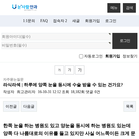
메뉴
검색
1:1문의
FAQ
접속자 2
새글
회원가입
로그인
회
원
로
그
자동로그인
회원가입
정보찾기
인
자주묻는질문
라식라섹 | 하루에 양쪽 눈을 동시에 수술 받을 수 있는 건가요?
작성자
최고관리자
16-10-31 12:12
조회
18,182회
댓글
0건
이전글
다음글
목록
본문
한쪽 눈을 하는 병원도 있고 양눈을 동시에 하는 병원도 있는데
양쪽 다 나름대로의 이유를 들고 있지만 사실 어느쪽이든 크게 문