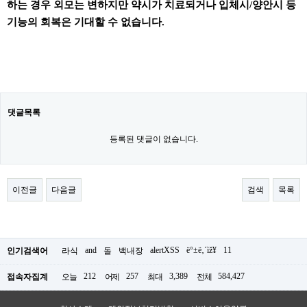
하는 경우 외모는 변하지만 약시가 치료되거나 입체시/양안시 등
기능의 회복은 기대할 수 없습니다.
댓글목록
등록된 댓글이 없습니다.
이전글
다음글
검색
목록
and
alertXSS
ë°±ë‚´ìž¥
11
인기검색어
라식
돌
백내장
212
257
3,389
584,427
접속자집계
오늘
어제
최대
전체