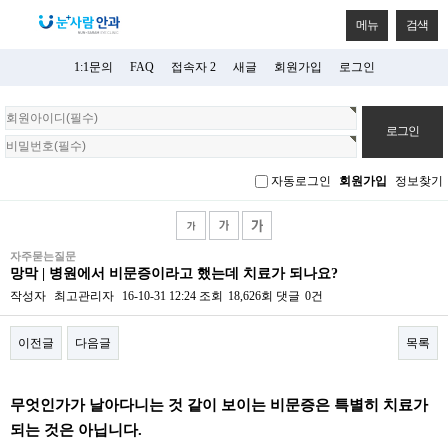
메뉴
검색
1:1문의
FAQ
접속자 2
새글
회원가입
로그인
회
원
로
그
자동로그인
회원가입
정보찾기
인
자주묻는질문
망막 | 병원에서 비문증이라고 했는데 치료가 되나요?
작성자
최고관리자
16-10-31 12:24
조회
18,626회
댓글
0건
이전글
다음글
목록
본문
무엇인가가 날아다니는 것 같이 보이는 비문증은 특별히 치료가
되는 것은 아닙니다.