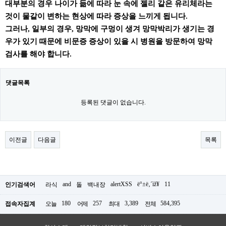
대부분의 경우 나이가 듦에 따라 눈 속에 젤리 같은 유리체라는
것이 물같이 변하는 현상에 따라 증상을 느끼게 됩니다.
그러나, 일부의 경우, 망막에 구멍이 생겨 망막박리가 생기는 경
우가 있기 때문에 비문증 증상이 있을 시 병원을 방문하여 망막
검사를 해야 합니다.
댓글목록
등록된 댓글이 없습니다.
이전글
다음글
목록
and
alertXSS
ë°±ë‚´ìž¥
11
인기검색어
라식
돌
백내장
180
257
3,389
584,395
접속자집계
오늘
어제
최대
전체