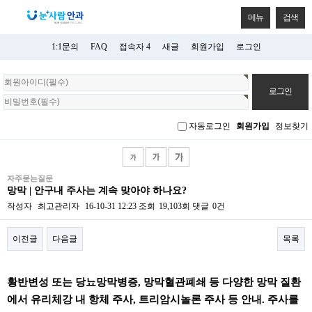
메뉴
검색
1:1문의
FAQ
접속자 4
새글
회원가입
로그인
회
원
로
그
자동로그인
회원가입
정보찾기
인
자주묻는질문
망막 | 안구내 주사는 계속 맞아야 하나요?
작성자
최고관리자
16-10-31 12:23
조회
19,103회
댓글
0건
이전글
다음글
목록
본문
황반변성 또는 당뇨망막병증, 망막혈관폐쇄 등 다양한 망막 질환
에서 유리체강 내 항체 주사, 트리암시놀론 주사 등 안내. 주사를