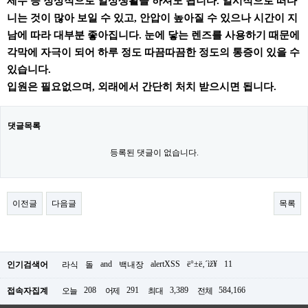
세수 등 정상적으로 일상생활을 하셔도 됩니다. 일시적으로 떠다
니는 것이 많아 보일 수 있고, 안압이 높아질 수 있으나 시간이 지
남에 따라 대부분 좋아집니다. 눈에 닿는 렌즈를 사용하기 때문에
각막에 자극이 되어 하루 정도 따끔따끔한 정도의 통증이 있을 수
있습니다.
입원은 필요없으며, 외래에서 간단히 처치 받으시면 됩니다.
댓글목록
등록된 댓글이 없습니다.
이전글
다음글
목록
and
alertXSS
ë°±ë‚´ìž¥
11
인기검색어
라식
돌
백내장
208
291
3,389
584,166
접속자집계
오늘
어제
최대
전체