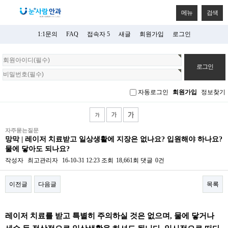
메뉴
검색
1:1문의
FAQ
접속자 5
새글
회원가입
로그인
회
원
로
그
자동로그인
회원가입
정보찾기
인
자주묻는질문
망막 | 레이저 치료받고 일상생활에 지장은 없나요? 입원해야 하나요?
물에 닿아도 되나요?
작성자
최고관리자
16-10-31 12:23
조회
18,661회
댓글
0건
이전글
다음글
목록
본문
레이저 치료를 받고 특별히 주의하실 것은 없으며, 물에 닿거나