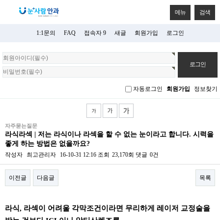
메뉴
검색
1:1문의
FAQ
접속자 9
새글
회원가입
로그인
회
원
로
그
자동로그인
회원가입
정보찾기
인
자주묻는질문
라식라섹 | 저는 라식이나 라섹을 할 수 없는 눈이라고 합니다. 시력을
좋게 하는 방법은 없을까요?
작성자
최고관리자
16-10-31 12:16
조회
23,170회
댓글
0건
이전글
다음글
목록
본문
라식, 라섹이 어려울 각막조건이라면 무리하게 레이저 교정술을