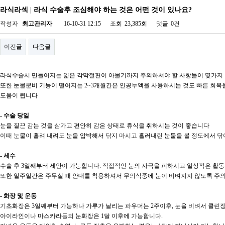
라식라섹 | 라식 수술후 조심해야 하는 것은 어떤 것이 있나요?
작성자
최고관리자
16-10-31 12:15
조회
23,385회
댓글
0건
이전글
다음글
라식수술시 만들어지는 얇은 각막절편이 아물기까지 주의하셔야 할 사항들이 몇가지 
또한 눈물분비 기능이 떨어지는 2~3개월간은 인공누액을 사용하시는 것도 빠른 회복
도움이 됩니다
- 수술 당일
눈을 질끈 감는 것을 삼가고 편안히 감은 상태로 휴식을 취하시는 것이 좋습니다
이때 눈물이 흘려 내려도 눈을 압박해서 닦지 마시고 흘러내린 눈물을 볼 정도에서 닦
- 세수
수술 후 3일째부터 세안이 가능합니다. 직접적인 눈의 자극을 피하시고 일상적은 활동
또한 일주일간은 주무실 때 안대를 착용하셔서 무의식중에 눈이 비벼지지 않도록 주
- 화장 및 운동
기초화장은 3일째부터 가능하나 가루가 날리는 파우더는 2주이후, 눈을 비벼서 클린징
아이라인이나 마스카라등의 눈화장은 1달 이후에 가능합니다.